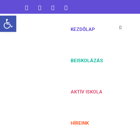
Open toolbar
koaisuli@gmail.com
06 76 461 824
KEZDŐLAP
BEISKOLÁZÁS
AKTÍV ISKOLA
HÍREINK