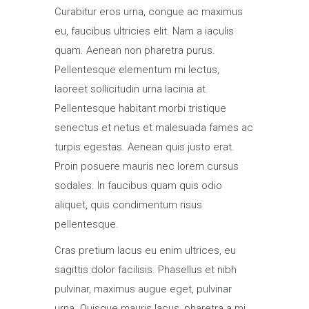
Curabitur eros urna, congue ac maximus
eu, faucibus ultricies elit. Nam a iaculis
quam. Aenean non pharetra purus.
Pellentesque elementum mi lectus,
laoreet sollicitudin urna lacinia at.
Pellentesque habitant morbi tristique
senectus et netus et malesuada fames ac
turpis egestas. Aenean quis justo erat.
Proin posuere mauris nec lorem cursus
sodales. In faucibus quam quis odio
aliquet, quis condimentum risus
pellentesque.
Cras pretium lacus eu enim ultrices, eu
sagittis dolor facilisis. Phasellus et nibh
pulvinar, maximus augue eget, pulvinar
urna. Quisque mauris lacus, pharetra a mi