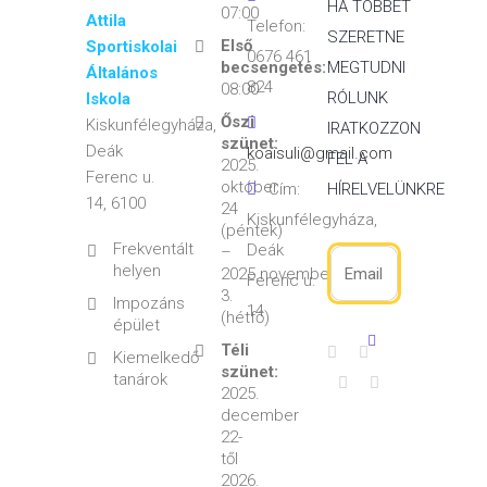
HA TÖBBET
07:00
Attila
Telefon:
SZERETNE
Első
Sportiskolai
0676 461
becsengetés:
MEGTUDNI
Általános
824
08:00
RÓLUNK
Iskola
Őszi
Kiskunfélegyháza,
IRATKOZZON
szünet:
Deák
koaisuli@gmail.com
FEL A
2025.
Ferenc u.
október
Cím:
HÍRELVELÜNKRE
14, 6100
24
Kiskunfélegyháza,
(péntek)
Frekventált
Deák
–
helyen
2025.november
Ferenc u.
3.
Impozáns
14
(hétfő)
épület
Téli
Kiemelkedő
szünet:
tanárok
2025.
december
22-
től
2026.