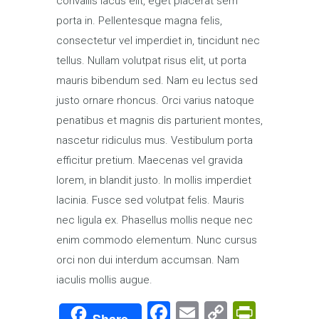
convallis lacus elit, eget placerat sem
porta in. Pellentesque magna felis,
consectetur vel imperdiet in, tincidunt nec
tellus. Nullam volutpat risus elit, ut porta
mauris bibendum sed. Nam eu lectus sed
justo ornare rhoncus. Orci varius natoque
penatibus et magnis dis parturient montes,
nascetur ridiculus mus. Vestibulum porta
efficitur pretium. Maecenas vel gravida
lorem, in blandit justo. In mollis imperdiet
lacinia. Fusce sed volutpat felis. Mauris
nec ligula ex. Phasellus mollis neque nec
enim commodo elementum. Nunc cursus
orci non dui interdum accumsan. Nam
iaculis mollis augue.
Facebook
Email
Copy
PrintF
Share