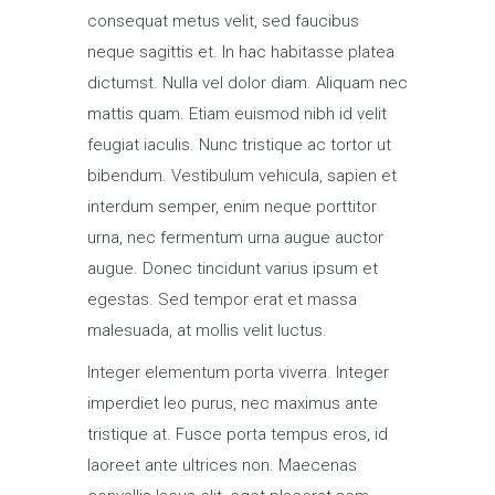
consequat metus velit, sed faucibus
neque sagittis et. In hac habitasse platea
dictumst. Nulla vel dolor diam. Aliquam nec
mattis quam. Etiam euismod nibh id velit
feugiat iaculis. Nunc tristique ac tortor ut
bibendum. Vestibulum vehicula, sapien et
interdum semper, enim neque porttitor
urna, nec fermentum urna augue auctor
augue. Donec tincidunt varius ipsum et
egestas. Sed tempor erat et massa
malesuada, at mollis velit luctus.
Integer elementum porta viverra. Integer
imperdiet leo purus, nec maximus ante
tristique at. Fusce porta tempus eros, id
laoreet ante ultrices non. Maecenas