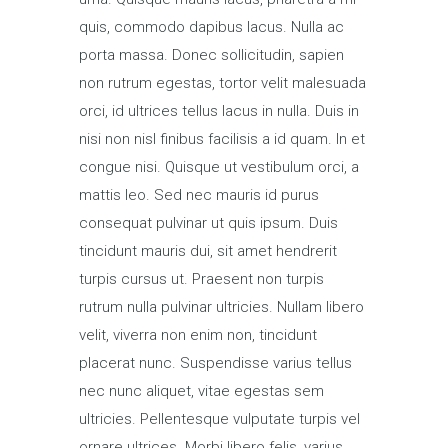
quis, commodo dapibus lacus. Nulla ac
porta massa. Donec sollicitudin, sapien
non rutrum egestas, tortor velit malesuada
orci, id ultrices tellus lacus in nulla. Duis in
nisi non nisl finibus facilisis a id quam. In et
congue nisi. Quisque ut vestibulum orci, a
mattis leo. Sed nec mauris id purus
consequat pulvinar ut quis ipsum. Duis
tincidunt mauris dui, sit amet hendrerit
turpis cursus ut. Praesent non turpis
rutrum nulla pulvinar ultricies. Nullam libero
velit, viverra non enim non, tincidunt
placerat nunc. Suspendisse varius tellus
nec nunc aliquet, vitae egestas sem
ultricies. Pellentesque vulputate turpis vel
ornare ultrices. Morbi libero felis, varius