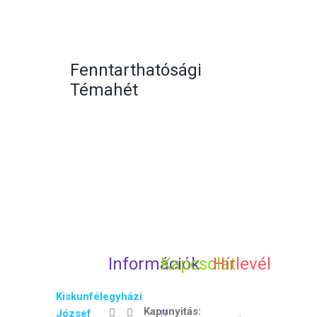
Fenntarthatósági
Témahét
Információk
Kapcsolat
Hírlevél
Kiskunfélegyházi
Kapunyitás:
József