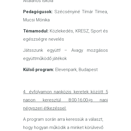
Általános Iskola
Pedagógusok:
Szécsényiné Tímár Tímea,
Mucsi Mónika
Témamodul:
Közlekedés, KRESZ, Sport és
egészségre nevelés
Játsszunk együtt! – Avagy mozgásos
együttműködő játékok
Külső program:
Elevenpark, Budapest
4.
évfolyamon napközis keretek között 5
napon keresztül 8:00-16:00-ig napi
négyszeri étkezéssel:
A program során arra keressük a választ,
hogy hogyan működik a minket körülvevő