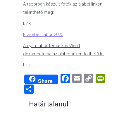
A táborban készült fotók az alábbi linken
tekinthető meg:
Link:
Erzsébet tábor 2020
A nyári tábor tematikus Word
dokumentuma az alábbi linken tölthető le:
Link:
Facebook
Email
Copy
PrintF
Share
Link
Share
Határtalanul