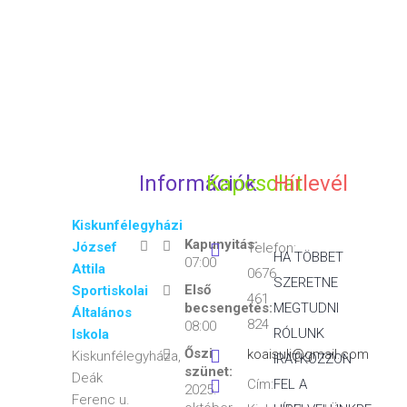
Információk
Kapcsolat
Hírlevél
Kiskunfélegyházi
Kapunyitás:
József
Telefon:
HA TÖBBET
07:00
Attila
0676
SZERETNE
Első
Sportiskolai
461
becsengetés:
MEGTUDNI
Általános
824
08:00
RÓLUNK
Iskola
Őszi
koaisuli@gmail.com
Kiskunfélegyháza,
IRATKOZZON
szünet:
Deák
Cím:
FEL A
2025.
Ferenc u.