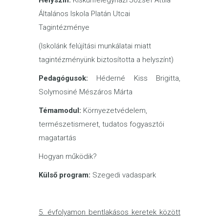
Helyszín:
Kiskunfélegyházi József Attila
Általános Iskola Platán Utcai
Tagintézménye
(Iskolánk felújítási munkálatai miatt
tagintézményünk biztosította a helyszínt)
Pedagógusok:
Héderné Kiss Brigitta,
Solymosiné Mészáros Márta
Témamodul:
Környezetvédelem,
természetismeret, tudatos fogyasztói
magatartás
Hogyan működik?
Külső program:
Szegedi vadaspark
5.
évfolyamon bentlakásos keretek között