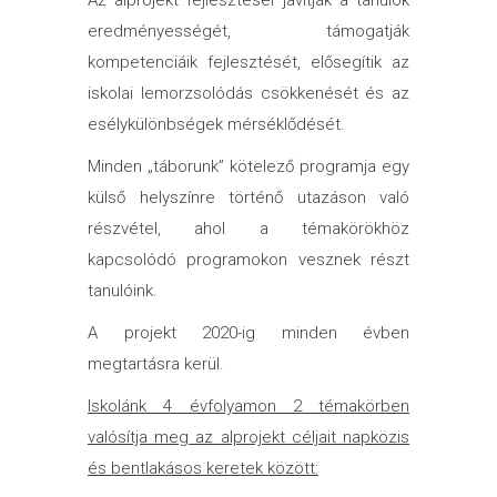
Az alprojekt fejlesztései javítják a tanulók
eredményességét, támogatják
kompetenciáik fejlesztését, elősegítik az
iskolai lemorzsolódás csökkenését és az
esélykülönbségek mérséklődését.
Minden „táborunk” kötelező programja egy
külső helyszínre történő utazáson való
részvétel, ahol a témakörökhöz
kapcsolódó programokon vesznek részt
tanulóink.
A projekt 2020-ig minden évben
megtartásra kerül.
Iskolánk 4 évfolyamon 2 témakörben
valósítja meg az alprojekt céljait napközis
és bentlakásos keretek között: