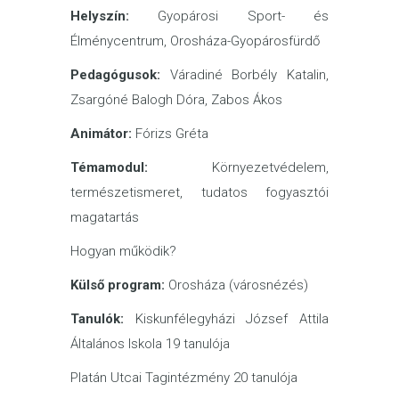
Helyszín:
Gyopárosi Sport- és
Élménycentrum, Orosháza-Gyopárosfürdő
Pedagógusok:
Váradiné Borbély Katalin,
Zsargóné Balogh Dóra, Zabos Ákos
Animátor:
Fórizs Gréta
Témamodul:
Környezetvédelem,
természetismeret, tudatos fogyasztói
magatartás
Hogyan működik?
Külső program:
Orosháza (városnézés)
Tanulók:
Kiskunfélegyházi József Attila
Általános Iskola 19 tanulója
Platán Utcai Tagintézmény 20 tanulója