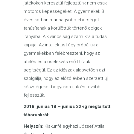
játékokon keresztül fejlesztünk nem csak
motoros képességeket. A gyermekek 8
éves korban már nagyobb éberséget
tanúsítanak a körülöttük történő dolgok
irányába. A kíváncsiság számukra a tudás
kapuja. Az intellektust úgy próbáljuk a
gyermekekben felébreszteni, hogy az
átélés és a cselekvés erőit hívjuk
segítségül. Ez az időszak alapvetően azt
szolgálja, hogy az előző évben szerzett új
készségeket begyakoroljuk és tovább
fejlesszük.
2018. június 18 – június 22-ig megtartott
táborunkról:
Helyszín:
Kiskunfélegyházi József Attila