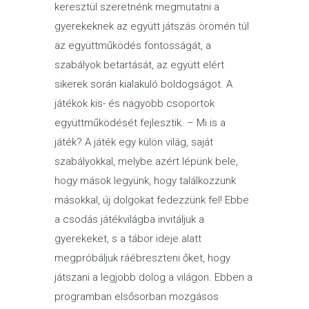
keresztül szeretnénk megmutatni a
gyerekeknek az együtt játszás örömén túl
az együttműködés fontosságát, a
szabályok betartását, az együtt elért
sikerek során kialakuló boldogságot. A
játékok kis- és nagyobb csoportok
együttműködését fejlesztik. – Mi is a
játék? A játék egy külön világ, saját
szabályokkal, melybe azért lépünk bele,
hogy mások legyünk, hogy találkozzunk
másokkal, új dolgokat fedezzünk fel! Ebbe
a csodás játékvilágba invitáljuk a
gyerekeket, s a tábor ideje alatt
megpróbáljuk ráébreszteni őket, hogy
játszani a legjobb dolog a világon. Ebben a
programban elsősorban mozgásos