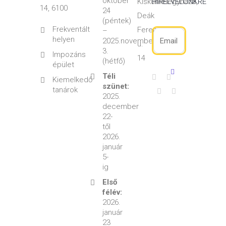
október
Kiskunfélegyháza,
HÍRELVELÜNKRE
14, 6100
24
Deák
(péntek)
Frekventált
Ferenc
–
helyen
2025.november
u.
3.
Impozáns
14
(hétfő)
épület
Téli
Kiemelkedő
szünet:
tanárok
2025.
december
22-
től
2026.
január
5-
ig
Első
félév:
2026.
január
23