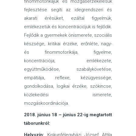
finommotorikájuk és mozgásérzékelésük
fejlesztése segíti az idegrendszeri és
akarati érésüket, ezáltal figyelmük,
emlékezetük és koncentrációjuk is fejlődik.
Fejlődik a gyermekek önismerete, szociális
készsége, kritikai érzéke, erőnléte, nagy-
és finommotorikája, figyelme,
koncentrációja, emlékezete,
együttműködése, szabálykövetése,
empátiája, reflexe, kézügyessége,
gondolkodása, logikai érzéke, szókincse,
közlekedési ismerete,
mozgáskoordinációja.
2018. június 18 – június 22-ig megtartott
táborunkról:
Helyszín:
Kiskunfélegyházi József Attila