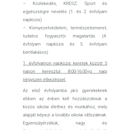
– Közlekedés, KRESZ, Sport és
egyészségre nevelés (1. és 2. évfolyam
napközis)
– Környezetvédelem, természetismeret,
tudatos fogyasztói magatartás (4.
évfolyam napközis és 5. évfolyam
bentlakásos)
1.
évfolyamon napközis keretek között 5
napon keresztül 8:00-16:00-ig napi
négyszeri étkezéssel:
Az első évfolyamba járó gyerekeknek
ebben az évben kell hozzászokniuk a
közös iskolai élethez és munkához, mely
alapját képezi a további iskolai időszaknak.
Egyensúlyérzékük, nagy és