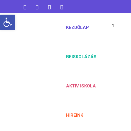
Open toolbar
koaisuli@gmail.com
06 76 461 824
KEZDŐLAP
BEISKOLÁZÁS
AKTÍV ISKOLA
HÍREINK