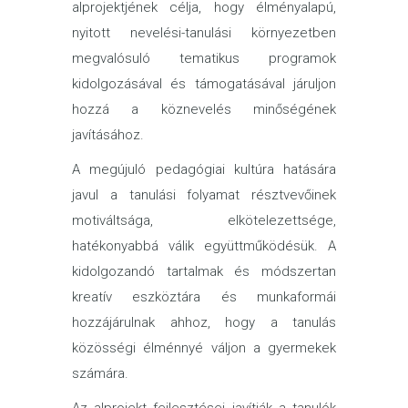
alprojektjének célja, hogy élményalapú,
nyitott nevelési-tanulási környezetben
megvalósuló tematikus programok
kidolgozásával és támogatásával járuljon
hozzá a köznevelés minőségének
javításához.
A megújuló pedagógiai kultúra hatására
javul a tanulási folyamat résztvevőinek
motiváltsága, elkötelezettsége,
hatékonyabbá válik együttműködésük. A
kidolgozandó tartalmak és módszertan
kreatív eszköztára és munkaformái
hozzájárulnak ahhoz, hogy a tanulás
közösségi élménnyé váljon a gyermekek
számára.