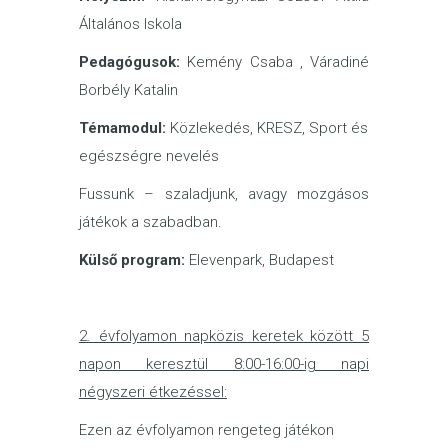
Általános Iskola
Pedagógusok:
Kemény Csaba , Váradiné
Borbély Katalin
Témamodul:
Közlekedés, KRESZ, Sport és
egészségre nevelés
Fussunk – szaladjunk, avagy mozgásos
játékok a szabadban.
Külső program:
Elevenpark, Budapest
2.
évfolyamon napközis keretek között 5
napon keresztül 8:00-16:00-ig napi
négyszeri étkezéssel:
Ezen az évfolyamon rengeteg játékon