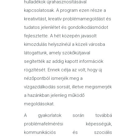
hulladékok újrahasznosításával
kapcsolatosak. A program ezen része a
kreativitást, kreatív problémamegoldást és
tudatos jelenlétet és gondolkodásmódot
fejlesztette. A hét közepén javasolt
kimozdulás helyszínéül a közeli városba
látogattunk, amely szökőkútjaival
segítették az addig kapott információk
rögzítését. Ennek célja az volt, hogy új
nézőpontból ismerjék meg a
vízgazdálkodás sorsát, illetve megismerjék
a hazánkban jelenleg működő
megoldásokat.
A gyakorlatok során továbbá
problémafelmérési képességük,
kommunikációs és szociális