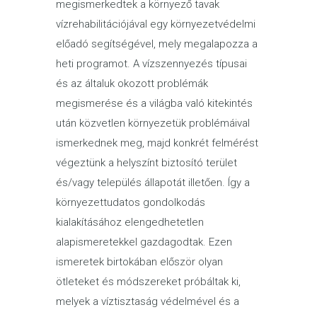
megismerkedtek a környező tavak
vízrehabilitációjával egy környezetvédelmi
előadó segítségével, mely megalapozza a
heti programot. A vízszennyezés típusai
és az általuk okozott problémák
megismerése és a világba való kitekintés
után közvetlen környezetük problémáival
ismerkednek meg, majd konkrét felmérést
végeztünk a helyszínt biztosító terület
és/vagy település állapotát illetően. Így a
környezettudatos gondolkodás
kialakításához elengedhetetlen
alapismeretekkel gazdagodtak. Ezen
ismeretek birtokában először olyan
ötleteket és módszereket próbáltak ki,
melyek a víztisztaság védelmével és a