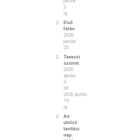
január
5-
ig
Első
félév:
2026.
január
23
Tavaszi
szünet:
2026.
április
2-
től
2026.április
10-
ig
Az
utolsó
tanítási
nap: