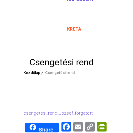
KRÉTA
Csengetési rend
Kezdőlap
Csengetési rend
csengetesi_rend_Jozsef_forgatott
Facebook
Email
Copy
PrintF
Share