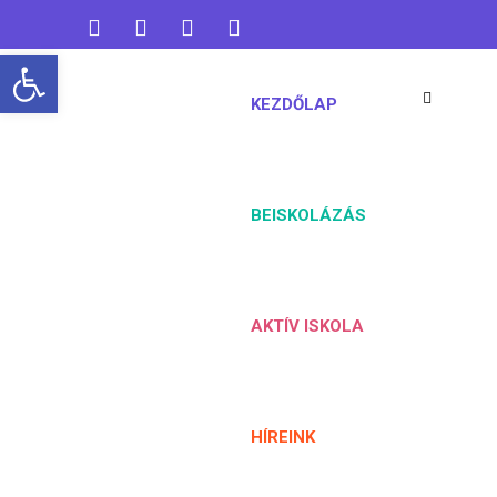
Open toolbar
koaisuli@gmail.com
06 76 461 824
KEZDŐLAP
BEISKOLÁZÁS
AKTÍV ISKOLA
HÍREINK