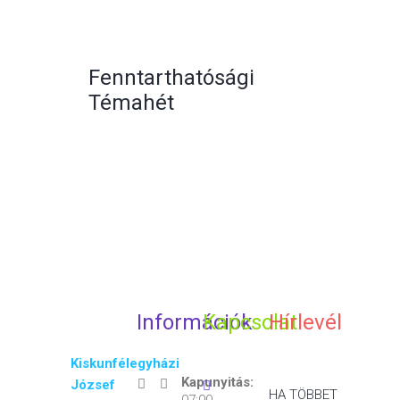
Fenntarthatósági
Témahét
Információk
Kapcsolat
Hírlevél
Kiskunfélegyházi
Kapunyitás:
József
HA TÖBBET