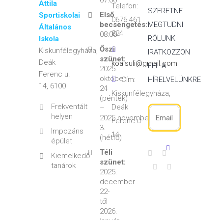
07:00
Attila
Telefon:
SZERETNE
Első
Sportiskolai
0676 461
becsengetés:
MEGTUDNI
Általános
824
08:00
RÓLUNK
Iskola
Őszi
Kiskunfélegyháza,
IRATKOZZON
szünet:
Deák
koaisuli@gmail.com
FEL A
2025.
Ferenc u.
október
Cím:
HÍRELVELÜNKRE
14, 6100
24
Kiskunfélegyháza,
(péntek)
Frekventált
Deák
–
helyen
2025.november
Ferenc u.
3.
Impozáns
14
(hétfő)
épület
Téli
Kiemelkedő
szünet:
tanárok
2025.
december
22-
től
2026.