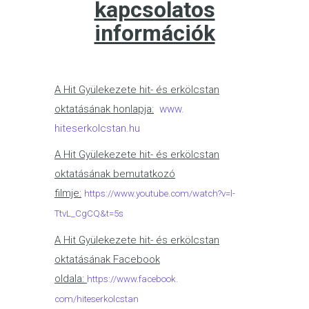
kapcsolatos
információk
A Hit Gyülekezete hit- és erkölcstan
oktatásának honlapja:
www.
hiteserkolcstan.hu
A Hit Gyülekezete hit- és erkölcstan
oktatásának bemutatkozó
filmje:
https://www.youtube.
com/watch?v=l-
TtvL_CgCQ&t=5s
A Hit Gyülekezete hit- és erkölcstan
oktatásának Facebook
oldala:
https://www.facebook.
com/hiteserkolcstan