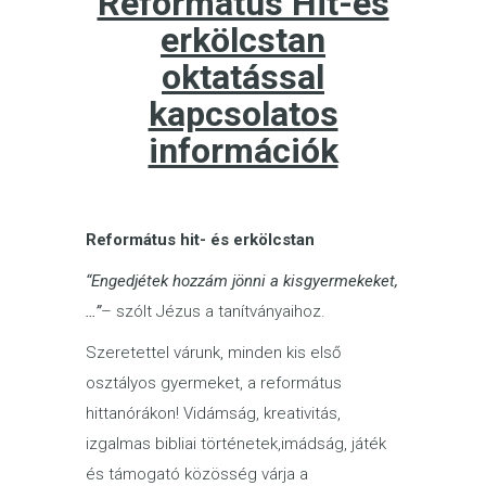
Református Hit-és
erkölcstan
oktatással
kapcsolatos
információk
Református hit- és erkölcstan
“Engedjétek hozzám jönni a kisgyermekeket,
…”
– szólt Jézus a tanítványaihoz.
Szeretettel várunk, minden kis első
osztályos gyermeket, a református
hittanórákon! Vidámság, kreativitás,
izgalmas bibliai történetek,imádság, játék
és támogató közösség várja a