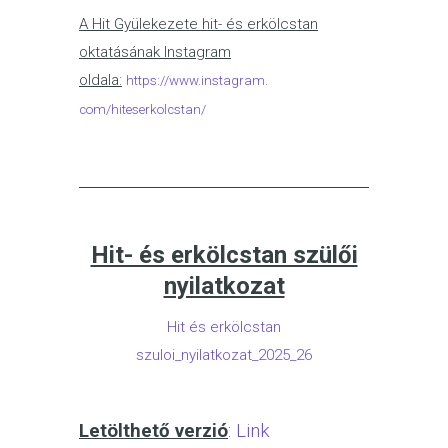
A Hit Gyülekezete hit- és erkölcstan
oktatásának Instagram
oldala:
https://www.instagram.
com/hiteserkolcstan/
Hit- és erkölcstan szülői
nyilatkozat
Hit és erkölcstan
szuloi_nyilatkozat_2025_26
Letölthető verzió
:
Link