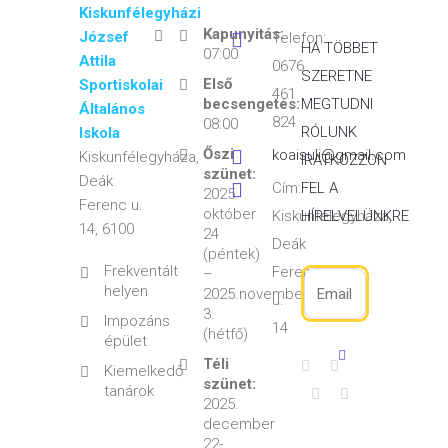
Kiskunfélegyházi
Kapunyitás:
József
Telefon:
HA TÖBBET
07:00
Attila
0676
SZERETNE
Első
Sportiskolai
461
becsengetés:
MEGTUDNI
Általános
824
08:00
RÓLUNK
Iskola
Őszi
koaisuli@gmail.com
Kiskunfélegyháza,
IRATKOZZON
szünet:
Deák
Cím:
FEL A
2025.
Ferenc u.
október
Kiskunfélegyháza,
HÍRELVELÜNKRE
14, 6100
24
Deák
(péntek)
Frekventált
Ferenc
–
helyen
2025.november
u.
3.
Impozáns
14
(hétfő)
épület
Téli
Kiemelkedő
szünet:
tanárok
2025.
december
22-