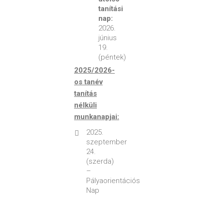
tanítási
nap:
2026.
június
19.
(péntek)
2025/2026-
os tanév
tanítás
nélküli
munkanapjai:
2025.
szeptember
24.
(szerda)
–
Pályaorientációs
Nap