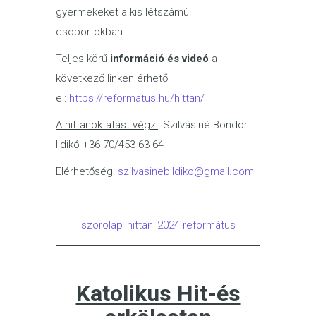
gyermekeket a kis létszámú
csoportokban.
Teljes körű
információ és videó
a
következő linken érhető
el:
https://reformatus.hu/hittan/
A hittanoktatást végzi
: Szilvásiné Bondor
Ildikó +36 70/453 63 64
Elérhetőség:
szilvasinebildiko@gmail.com
szorolap_hittan_2024 református
Katolikus Hit-és