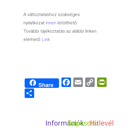
A változtatáshoz szükséges
nyilatkozat
innen
letölthető.
További tájékoztatás az alábbi linken
elérhető:
Link
Facebook
Email
Copy
PrintF
Share
Link
Share
Információk
Kapcsolat
Hírlevél