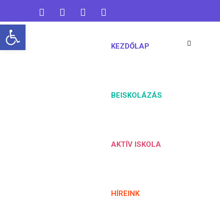
Open toolbar
koaisuli@gmail.com
KEZDŐLAP
06 76 461 824
BEISKOLÁZÁS
AKTÍV ISKOLA
HÍREINK