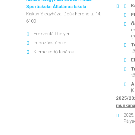
K
Sportiskolai Általános Iskola
Kiskunfélegyháza, Deák Ferenc u. 14,
E
6100
Ő
(
Frekventált helyen
(
Impozáns épület
T
tő
Kiemelkedő tanárok
E
T
tő
A
j
2025/202
munkanap
2025.
Pálya