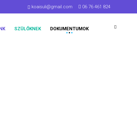
koaisuli@gmail.com
06 76 461 824
NK
SZÜLŐKNEK
DOKUMENTUMOK