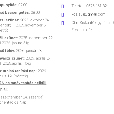
apunyitás:
07:00
Telefon: 0676 461 824
lső becsengetés:
08:00
koaisuli@gmail.com
szi szünet:
2025. október 24
Cím: Kiskunfélegyháza, 
péntek) – 2025.november 3.
Ferenc u. 14
hétfő)
éli szünet:
2025. december 22-
l 2026. január 5-ig
lső félév:
2026. január 23
avaszi szünet:
2026. április 2-
l 2026.április 10-ig
z utolsó tanítási nap:
2026.
únius 19. (péntek)
6-os tanév tanítás nélküli
jai:
 szeptember 24. (szerda) –
orientációs Nap