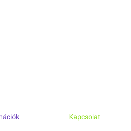
riendly
are
mációk
Kapcsolat