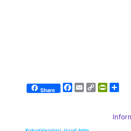
Facebook
Email
Copy
PrintF
Sh
Share
Link
Infor
Kiskunfélegyházi József Attila