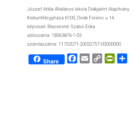
József Attila Általános Iskola Diákjaiért Alapítvány
Kiskunfélegyháza 6100, Deák Ferenc u.14.
képviseli: Blazsevné Szabó Erika
adószáma: 18363876-1-03
számlaszáma: 11732071-20032757-00000000
Facebook
Email
Copy
PrintF
Sh
Share
Link