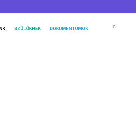
koaisuli@gmail.com
06 76 461 824
NK
SZÜLŐKNEK
DOKUMENTUMOK