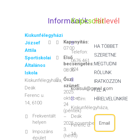
Információk
Kapcsolat
Hírlevél
Kiskunfélegyházi
Kapunyitás:
József
HA TÖBBET
07:00
Attila
Telefon:
SZERETNE
Első
Sportiskolai
0676 461
becsengetés:
MEGTUDNI
Általános
824
08:00
RÓLUNK
Iskola
Őszi
Kiskunfélegyháza,
IRATKOZZON
szünet:
Deák
koaisuli@gmail.com
FEL A
2025.
Ferenc u.
október
Cím:
HÍRELVELÜNKRE
14, 6100
24
Kiskunfélegyháza,
(péntek)
Frekventált
Deák
–
helyen
2025.november
Ferenc u.
3.
Impozáns
14
(hétfő)
épület