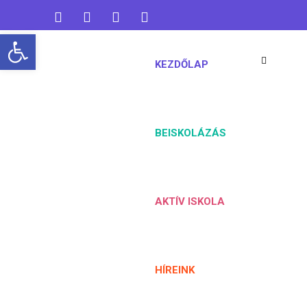
Open toolbar
koaisuli@gmail.com
06 76 461 824
KEZDŐLAP
BEISKOLÁZÁS
AKTÍV ISKOLA
HÍREINK