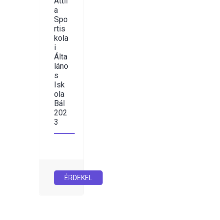
Attil
a
Spo
rtis
kola
i
Álta
láno
s
Isk
ola
Bál
202
3
ÉRDEKEL