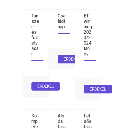
Tan
Csa
ET
sze
ládi
win
r-
nap
ning
és
202
füz
3/2
etv
024
ásá
tan
r
év
ÉRDEKEL
ÉRDEKEL
ÉRDEKEL
Ko
Als
Fel
mp
ós
sős
ete
fars
fars