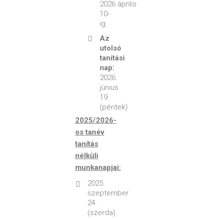
2026.április
10-
ig
Az
utolsó
tanítási
nap:
2026.
június
19.
(péntek)
2025/2026-
os tanév
tanítás
nélküli
munkanapjai:
2025.
szeptember
24.
(szerda)