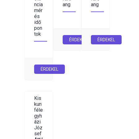
ncia
ang
ang
mér
és
idő
pon
tok
ÉRDEKEL
ÉRDEKEL
ÉRDEKEL
Kis
kun
féle
gyh
ázi
Józ
sef