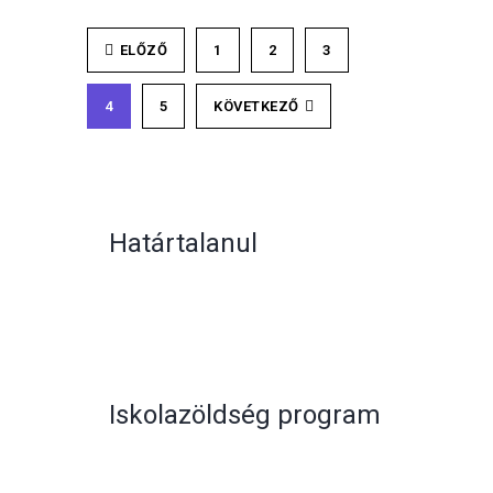
ELŐZŐ
1
2
3
4
5
KÖVETKEZŐ
Határtalanul
Iskolazöldség program