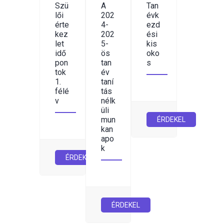
Szü
A
Tan
lői
202
évk
érte
4-
ezd
kez
202
ési
let
5-
kis
idő
ös
oko
pon
tan
s
tok
év
1.
taní
félé
tás
v
nélk
üli
mun
ÉRDEKEL
kan
apo
k
ÉRDEKEL
ÉRDEKEL