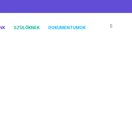
koaisuli@gmail.com
06 76 461 824
NK
SZÜLŐKNEK
DOKUMENTUMOK