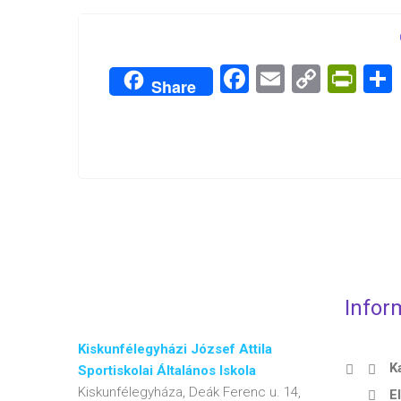
Facebook
Email
Copy
Pri
Share
Link
Infor
Kiskunfélegyházi József Attila
K
Sportiskolai Általános Iskola
Kiskunfélegyháza, Deák Ferenc u. 14,
E