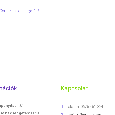
Csütörtöki csalogató 3
ntFriendly
Share
mációk
Kapcsolat
apunyitás:
07:00
Telefon: 0676 461 824
lső becsengetés:
08:00